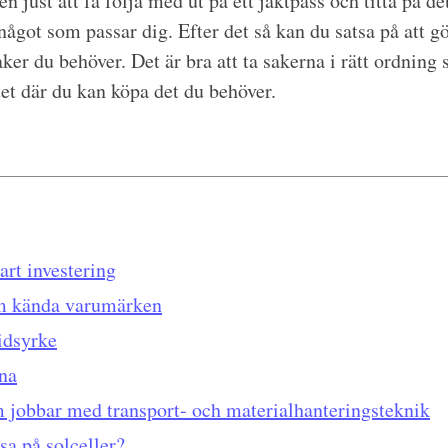
n just att få följa med ut på ett jaktpass och titta på de
ågot som passar dig. Efter det så kan du satsa på att g
ker du behöver. Det är bra att ta sakerna i rätt ordning s
et där du kan köpa det du behöver.
art investering
om kända varumärken
tidsyrke
na
m jobbar med transport- och materialhanteringsteknik
sa på solceller?