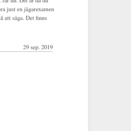
t får du. Det är då du
öra just en jägarexamen
å att säga. Det finns
29 sep. 2019