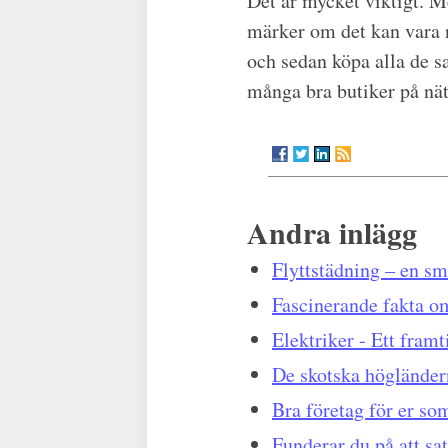
Det är mycket viktigt. Me
märker om det kan vara n
och sedan köpa alla de sa
många bra butiker på nät
Andra inlägg
Flyttstädning – en sm
Fascinerande fakta 
Elektriker - Ett fram
De skotska högländer
Bra företag för er so
Funderar du på att sat